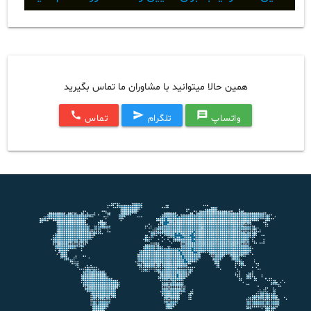
همین حالا میتوانید با مشاوران ما تماس بگیرید
call
send
message
واتساپ
تلگرام
تماس