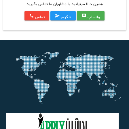
همین حالا میتوانید با مشاوران ما تماس بگیرید
call
send
message
واتساپ
تلگرام
تماس