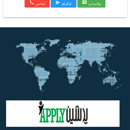
call
send
message
واتساپ
تلگرام
تماس