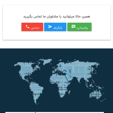
همین حالا میتوانید با مشاوران ما تماس بگیرید
call
send
message
واتساپ
تلگرام
تماس