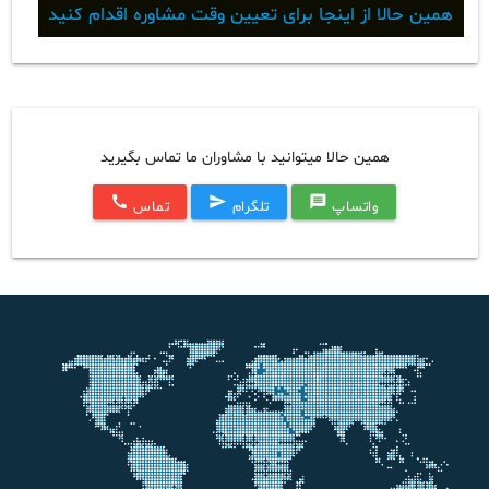
همین حالا از اینجا برای تعیین وقت مشاوره اقدام کنید
همین حالا میتوانید با مشاوران ما تماس بگیرید
call
send
message
واتساپ
تلگرام
تماس