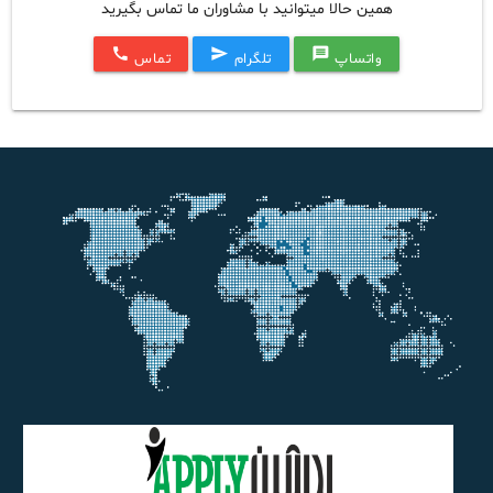
همین حالا میتوانید با مشاوران ما تماس بگیرید
call
send
message
واتساپ
تلگرام
تماس