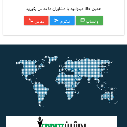
همین حالا میتوانید با مشاوران ما تماس بگیرید
call
send
message
واتساپ
تلگرام
تماس