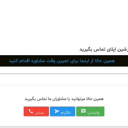
رشین اپلای تماس بگیرید
همین حالا از اینجا برای تعیین وقت مشاوره اقدام کنید
همین حالا میتوانید با مشاوران ما تماس بگیرید
call
send
message
واتساپ
تلگرام
تماس