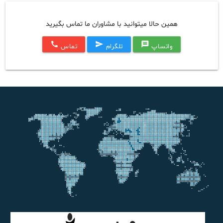
همین حالا میتوانید با مشاوران ما تماس بگیرید
call
send
message
واتساپ
تلگرام
تماس