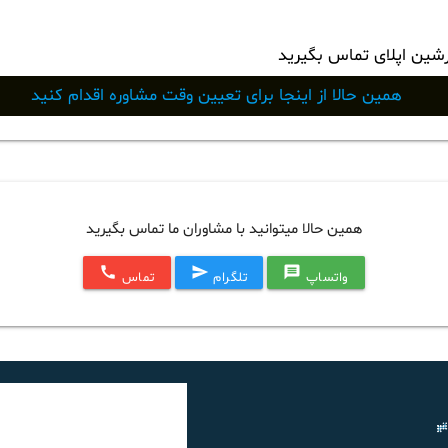
رشین اپلای تماس بگیرید
همین حالا از اینجا برای تعیین وقت مشاوره اقدام کنید
همین حالا میتوانید با مشاوران ما تماس بگیرید
call
send
message
واتساپ
تلگرام
تماس