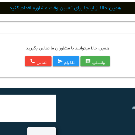
همین حالا از اینجا برای تعیین وقت مشاوره اقدام کنید
همین حالا میتوانید با مشاوران ما تماس بگیرید
call
send
message
واتساپ
تلگرام
تماس