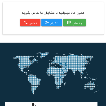
همین حالا میتوانید با مشاوران ما تماس بگیرید
call
send
message
واتساپ
تلگرام
تماس