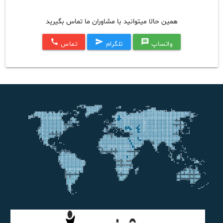
همین حالا میتوانید با مشاوران ما تماس بگیرید
call
send
message
واتساپ
تلگرام
تماس