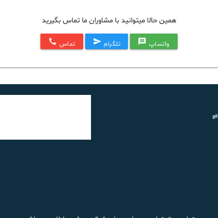
همین حالا میتوانید با مشاوران ما تماس بگیرید
call
send
message
واتساپ
تلگرام
تماس