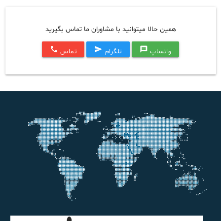
همین حالا میتوانید با مشاوران ما تماس بگیرید
call
send
message
واتساپ
تلگرام
تماس