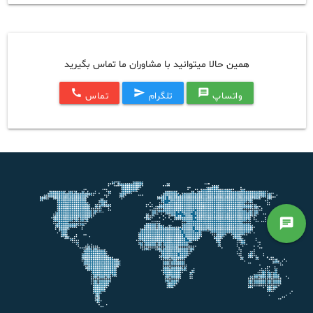
همین حالا میتوانید با مشاوران ما تماس بگیرید
call
send
message
واتساپ
تلگرام
تماس
chat