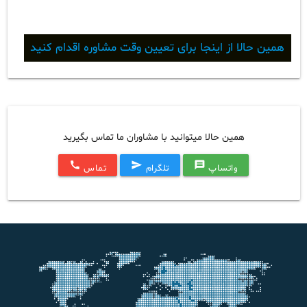
همین حالا از اینجا برای تعیین وقت مشاوره اقدام کنید
همین حالا میتوانید با مشاوران ما تماس بگیرید
call
send
message
واتساپ
تلگرام
تماس