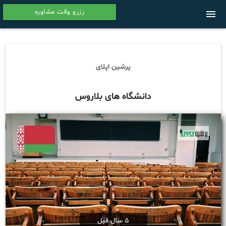
رزرو وقت مشاوره
menu
calendar
پرشین اپلای
دانشگاه های بلاروس
5 سال قبل