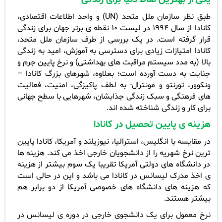
طبق نظر سازمان ملل متحد (
UN
) و واحد اطلاعات اقتصادی،
کانادا از سال 1994 در لیست 10 نقطه ی برتر جهان برای زندگی
قرار گرفته است. در یک بررسی از طرف سازمان ملل متحد،
کانادا امتیازات زیادی برای دسترسی به آموزش، امید به زندگی
بالا (به مدد سیستم مراقبت های بهداشتی) و نرخ پایین جرم و
جنایت به دست آورده است؛ بعلاوه، شهرهای بزرگ کانادا –
ونکوور، تورنتو و مونترال- به لطف پاکیزگی، امنیت، فعالیت
های فرهنگی و سبک زندگی جذابشان، شهرهایی با سطح جهانی
برای کار و زندگی شناخته شده اند.
هزینه ی پایین تحصیل در کانادا
در مقایسه با انگلیس، استرالیا، نیوزیلند و آمریکا، کانادا پایین
ترین نرخ شهریه را از دانشجویان خارجی اخذ می کند. هزینه ها
در دانشگاه های دولتی آمریکا تقریبا یک سوم بیشتر از هزینه
ی اخذ مدرک لیسانس در کانادا می باشد و این در حالی است
که هزینه های دانشگاه های خصوصی آمریکا از دو برابر هم
بیشتر هستند.
نرخ معمول برای یک دانشجوی خارجی در دوره ی لیسانس در