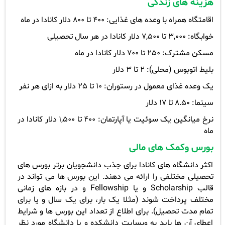
هزینه های زندگی
اقامتگاه همراه با وعده های غذایی: 400 تا 800 دلار کانادا در ماه
خوابگاه: 3,000 تا 7,500 دلار کانادا در هر سال تحصیلی
مسکن مشترک: 250 تا 700 دلار کانادا در ماه
بلیط اتوبوس (محلی): 2 تا 3 دلار
یک وعده غذای معمول در رستوران: 10 تا 25 دلار به ازای هر نفر
سینما: 8.50 تا 17 دلار
نرخ میانگین یک سوئیت یا آپارتمان: 400 تا 1,500 دلار کانادا در
ماه
بورس وکمک های مالی
اکثر دانشگاه های کانادا برای جذب دانشجویان برتر بورس های
تحصیلی مختلفی را ارائه می دهند. این بورس ها می تواند در
قالب
Scholarship
و یا
Fellowship
و در بازه های زمانی
مختلف پرداخت شوند (مثلا یک بار، برای یک سال و یا برای
تمام مدت تحصیل). برای اطلاع از تعداد این بورس ها و شرایط
اعطای آن ها باید به وبسایت دانشکده و یا دانشگاه مورد نظر