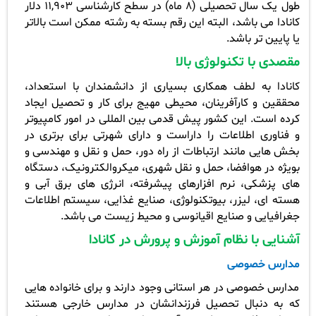
طول یک سال تحصیلی (8 ماه) در سطح کارشناسی 11,903 دلار
کانادا می باشد، البته این رقم بسته به رشته ممکن است بالاتر
یا پایین تر باشد.
مقصدی با تکنولوژی بالا
کانادا به لطف همکاری بسیاری از دانشمندان با استعداد،
محققین و کارآفرینان، محیطی مهیج برای کار و تحصیل ایجاد
کرده است. این کشور پیش قدمی بین المللی در امور کامپیوتر
و فناوری اطلاعات را داراست و دارای شهرتی برای برتری در
بخش هایی مانند ارتباطات از راه دور، حمل و نقل و مهندسی و
بویژه در هوافضا، حمل و نقل شهری، میکروالکترونیک، دستگاه
های پزشکی، نرم افزارهای پیشرفته، انرژی های برق آبی و
هسته ای، لیزر، بیوتکنولوژی، صنایع غذایی، سیستم اطلاعات
جغرافیایی و صنایع اقیانوسی و محیط زیست می باشد.
آشنایی با نظام آموزش و پرورش در کانادا
مدارس خصوصی
مدارس خصوصی در هر استانی وجود دارند و برای خانواده هایی
که به دنبال تحصیل فرزندانشان در مدارس خارجی هستند