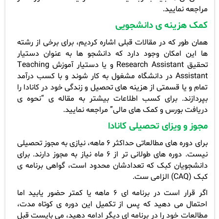
مراجعه نمایید.
کمک هزینه ی دانشجویی
همان طور که در مقالات قبلی اشاره کردیم، برای برخی از رشته
ها این امکان وجود دارد که دانشجو ها به عنوان دستیار
تحقیق
Research Assistant
و یا دستیار آموزش
Teaching
Assistant
در دانشگاه مشغول به کار شوند و با کسب درآمد
تمام و یا قسمتی از هزینه های تحصیل و زندگی خود در کانادا را
بپردازند. برای کسب اطلاعات بیشتر به مقاله ی “نحوه ی
دریافت بورس و کمک های مالی” مراجعه نمایید.
مجوز و ویزای تحصیلی کانادا
برای دوره های مطالعاتی حداکثر 6 ماهه، نیازی به مجوز تحصیلی
نیست. دوره های طولانی تر از 6 ماه نیاز به مجوز دارند. برای
دانشجویان کبک که تعدادشان محدود است، گواهی برنامه ی
کبک (
CAQ
) الزامی ست.
اگر قرار است در برنامه ای 6 ماهه یا کمتر حضور یابید اما
احتمال می دهید که پس از تکمیل این دوره ی کوتاه مدت،
مطالعات خود را در برنامه ای دیگر ادامه دهید، می بایست قبل