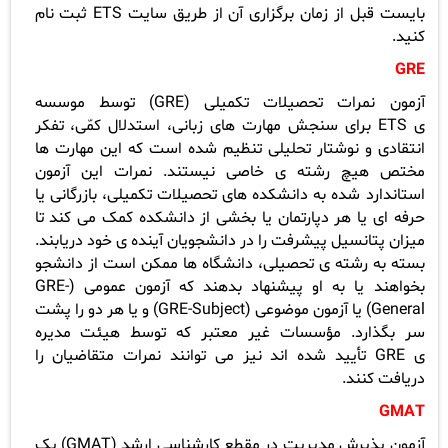
بایست قبل از زمان برگزاری آن از طریق سایت
ETS
ثبت نام
کنید.
GRE
آزمون نمرات تحصیلات تکمیلی (
GRE
) توسط موسسه
ی
ETS
برای سنجش مهارت های زبانی، استدلال کمّی، تفکر
انتقادی و نوشتار تحلیلی تنظیم شده است که این مهارت ها
مختص هیچ رشته ی خاصی نیستند. نمرات این آزمون
استاندارد شده به دانشکده های تحصیلات تکمیلی، بازرگانی یا
حرفه ای یا هر دپارتمان یا بخشی از دانشکده کمک می کند تا
میزان پتانسیل پیشرفت را در دانشجویان آینده ی خود دریابند.
بسته به رشته ی تحصیلی، دانشگاه ها ممکن است از دانشجو
بخواهند یا به او پیشنهاد بدهند که آزمون عمومی (
GRE-
General
) یا آزمون موضوعی (
GRE-Subject
) و یا هر دو را پشت
سر بگذارد. مؤسسات غیر معتبر که توسط هیئت مدیره
ی
GRE
تأیید شده اند نیز می توانند نمرات متقاضیان را
دریافت کنند.
GMAT
آزمون پذیرش مدیریت در مقطع کارشناسی ارشد (
GMAT
) یک