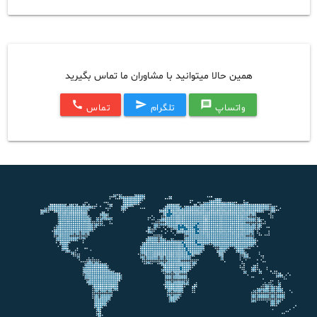
همین حالا میتوانید با مشاوران ما تماس بگیرید
call
send
message
واتساپ
تلگرام
تماس