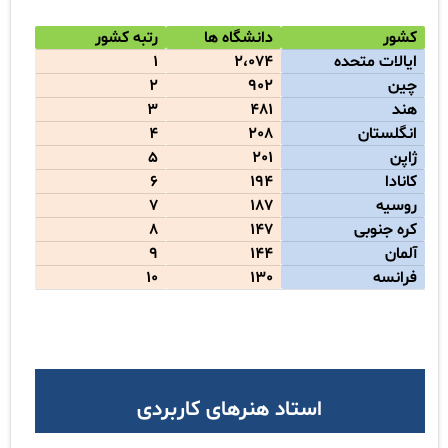
کشور
دانشگاه ها
رتبه کشور
ایالات متحده
2،074
1
چین
902
2
هند
481
3
انگلستان
208
4
ژاپن
201
5
کانادا
194
6
روسیه
187
7
کره جنوبی
147
8
آلمان
144
9
فرانسه
130
10
استاد هنرهای کاربردی