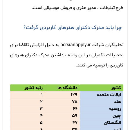
طرح تبلیغات ، مدیر هنری و فروش موسیقی است
.
چرا باید مدرک دکترای هنرهای کاربردی گرفت؟
تحلیلگران شرکت
persianapply.ir
به دلیل افزایش تقاضا برای
تحصیلات تکمیلی در این رشته ، داشتن مدرک دکترای هنرهای
کاربردی را توصیه می کنند
.
کشور
دانشگاه ها
رتبه کشور
ایالات متحده
129
1
هند
75
2
روسیه
66
3
چین
59
4
انگلستان
47
5
ژاپن
34
6