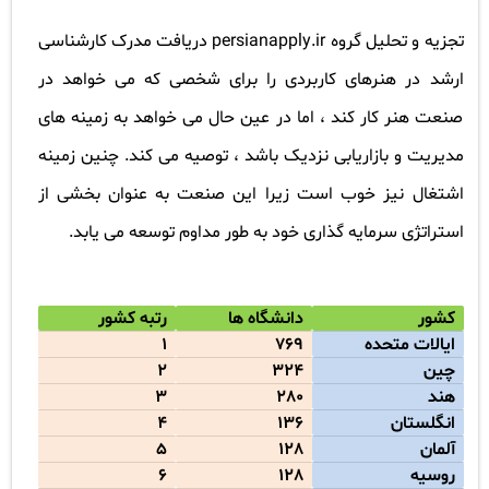
تجزیه و تحلیل گروه
persianapply.ir
دریافت مدرک کارشناسی
ارشد در هنرهای کاربردی را برای شخصی که می خواهد در
صنعت هنر کار کند ، اما در عین حال می خواهد به زمینه های
مدیریت و بازاریابی نزدیک باشد ، توصیه می کند. چنین زمینه
اشتغال نیز خوب است زیرا این صنعت به عنوان بخشی از
استراتژی سرمایه گذاری خود به طور مداوم توسعه می یابد
.
کشور
دانشگاه ها
رتبه کشور
ایالات متحده
769
1
چین
324
2
هند
280
3
انگلستان
136
4
آلمان
128
5
روسیه
128
6