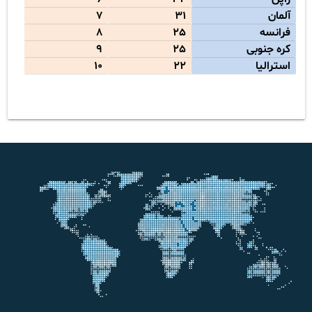
آلمان
31
7
فرانسه
25
8
کره جنوبی
25
9
استرالیا
22
10