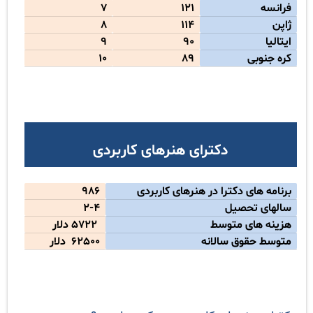
فرانسه
121
7
ژاپن
114
8
ایتالیا
90
9
کره جنوبی
89
10
دکترای هنرهای کاربردی
برنامه های دکترا در هنرهای کاربردی
986
سالهای تحصیل
2-4
هزینه های متوسط
5722
دلار
متوسط ​​حقوق سالانه
62500
دلار